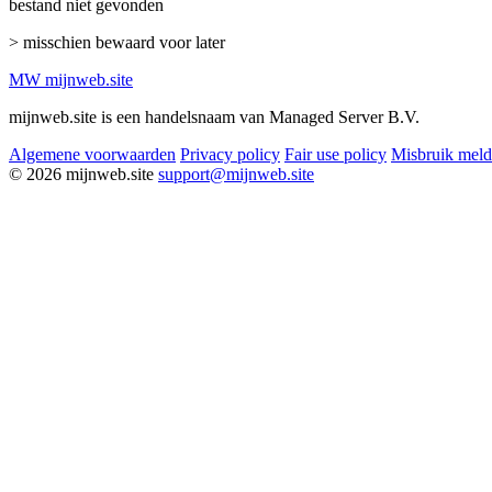
bestand niet gevonden
> misschien bewaard voor later
MW
mijnweb
.site
mijnweb.site is een handelsnaam van Managed Server B.V.
Algemene voorwaarden
Privacy policy
Fair use policy
Misbruik mel
© 2026 mijnweb.site
support@mijnweb.site