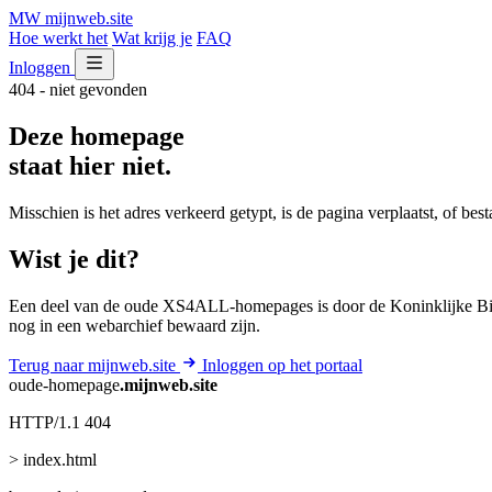
MW
mijnweb
.site
Hoe werkt het
Wat krijg je
FAQ
Inloggen
404 - niet gevonden
Deze homepage
staat hier niet.
Misschien is het adres verkeerd getypt, is de pagina verplaatst, of be
Wist je dit?
Een deel van de oude XS4ALL-homepages is door de Koninklijke Bib
nog in een webarchief bewaard zijn.
Terug naar mijnweb.site
Inloggen op het portaal
oude-homepage
.mijnweb.site
HTTP/1.1 404
> index.html