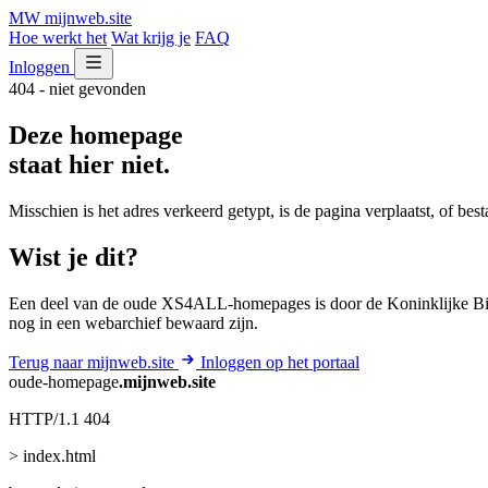
MW
mijnweb
.site
Hoe werkt het
Wat krijg je
FAQ
Inloggen
404 - niet gevonden
Deze homepage
staat hier niet.
Misschien is het adres verkeerd getypt, is de pagina verplaatst, of be
Wist je dit?
Een deel van de oude XS4ALL-homepages is door de Koninklijke Bib
nog in een webarchief bewaard zijn.
Terug naar mijnweb.site
Inloggen op het portaal
oude-homepage
.mijnweb.site
HTTP/1.1 404
> index.html