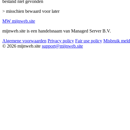
bestand niet gevonden
> misschien bewaard voor later
MW
mijnweb
.site
mijnweb.site is een handelsnaam van Managed Server B.V.
Algemene voorwaarden
Privacy policy
Fair use policy
Misbruik mel
© 2026 mijnweb.site
support@mijnweb.site