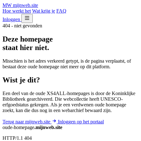
MW
mijnweb
.site
Hoe werkt het
Wat krijg je
FAQ
Inloggen
404 - niet gevonden
Deze homepage
staat hier niet.
Misschien is het adres verkeerd getypt, is de pagina verplaatst, of
bestaat deze oude homepage niet meer op dit platform.
Wist je dit?
Een deel van de oude XS4ALL-homepages is door de Koninklijke
Bibliotheek gearchiveerd. Die webcollectie heeft UNESCO-
erfgoedstatus gekregen. Als je een verdwenen oude homepage
zoekt, kan die dus nog in een webarchief bewaard zijn.
Terug naar mijnweb.site
Inloggen op het portaal
oude-homepage
.mijnweb.site
HTTP/1.1 404