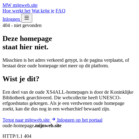
MW
mijnweb
.site
Hoe werkt het
Wat krijg je
FAQ
Inloggen
404 - niet gevonden
Deze homepage
staat hier niet.
Misschien is het adres verkeerd getypt, is de pagina verplaatst, of
bestaat deze oude homepage niet meer op dit platform.
Wist je dit?
Een deel van de oude XS4ALL-homepages is door de Koninklijke
Bibliotheek gearchiveerd. Die webcollectie heeft UNESCO-
erfgoedstatus gekregen. Als je een verdwenen oude homepage
zoekt, kan die dus nog in een webarchief bewaard zijn.
Terug naar mijnweb.site
Inloggen op het portaal
oude-homepage
.mijnweb.site
HTTP/1.1 404