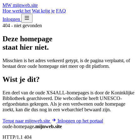
MW
mijnweb
.site
Hoe werkt het
Wat krijg je
FAQ
Inloggen
404 - niet gevonden
Deze homepage
staat hier niet.
Misschien is het adres verkeerd getypt, is de pagina verplaatst, of
bestaat deze oude homepage niet meer op dit platform.
Wist je dit?
Een deel van de oude XS4ALL-homepages is door de Koninklijke
Bibliotheek gearchiveerd. Die webcollectie heeft UNESCO-
erfgoedstatus gekregen. Als je een verdwenen oude homepage
zoekt, kan die dus nog in een webarchief bewaard zijn.
Terug naar mijnweb.site
Inloggen op het portaal
oude-homepage
.mijnweb.site
HTTP/1.1 404