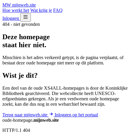
MW
mijnweb
.site
Hoe werkt het
Wat krijg je
FAQ
Inloggen
404 - niet gevonden
Deze homepage
staat hier niet.
Misschien is het adres verkeerd getypt, is de pagina verplaatst, of
bestaat deze oude homepage niet meer op dit platform.
Wist je dit?
Een deel van de oude XS4ALL-homepages is door de Koninklijke
Bibliotheek gearchiveerd. Die webcollectie heeft UNESCO-
erfgoedstatus gekregen. Als je een verdwenen oude homepage
zoekt, kan die dus nog in een webarchief bewaard zijn.
Terug naar mijnweb.site
Inloggen op het portaal
oude-homepage
.mijnweb.site
HTTP/1.1 404