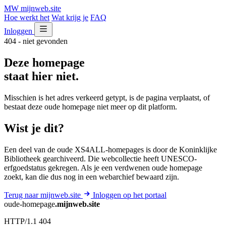
MW
mijnweb
.site
Hoe werkt het
Wat krijg je
FAQ
Inloggen
404 - niet gevonden
Deze homepage
staat hier niet.
Misschien is het adres verkeerd getypt, is de pagina verplaatst, of
bestaat deze oude homepage niet meer op dit platform.
Wist je dit?
Een deel van de oude XS4ALL-homepages is door de Koninklijke
Bibliotheek gearchiveerd. Die webcollectie heeft UNESCO-
erfgoedstatus gekregen. Als je een verdwenen oude homepage
zoekt, kan die dus nog in een webarchief bewaard zijn.
Terug naar mijnweb.site
Inloggen op het portaal
oude-homepage
.mijnweb.site
HTTP/1.1 404